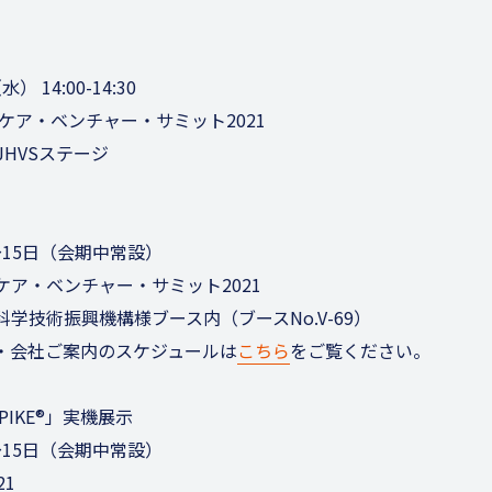
 14:00-14:
30
ケア・ベンチャー・サミット2021
JHVSステージ
日～15日（会期中常設）
ア・ベンチャー・サミット2021
科学技術振興機構様ブース内（
ブースNo.V-69）
・会社ご案内のスケジュールは
こちら
をご覧ください。
PIKE®」実機展示
日～15日（会期中常設）
21