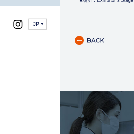
■場所：Exhibitor’s Stag
BACK